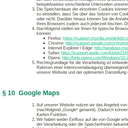
beispielsweise verschiedene Unterseiten unsere
Die Speicherdauer der einzelnen Cookies können 
so einstellen, dass Sie über das Setzen von Co
oder nicht. Darüber hinaus können Sie die Annah
Ihres Browsers zudem auch jederzeit löschen. Di
Nachfolgend stellen wir Ihnen für typische Brows
können:
Firefox:
https://support.mozilla.org/de/kb/
Chrome:
http://support.google.com/chro
Internet Explorer / Edge:
http://windows.mi
Safari:
https://support.apple.com/kb/ph21
Opera:
http://help.opera.com/Windows/10.
Rechtsgrundlage für die Verarbeitung ist entwede
Rahmen einer Interessenabwägung überwiegenden I
unserer Website und der optimierten Darstellung
§ 10 Google Maps
Auf unserer Website nutzen wir das Angebot vo
(nachfolgend „Google“ genannt). Dadurch können 
Karten-Funktion.
Wir haben weder Einfluss auf die von Google er
der Verarbeitung oder die Speicherfristen bekan